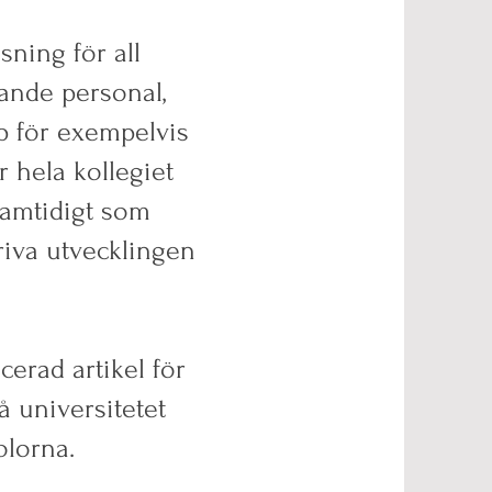
sning för all
sande personal,
p för exempelvis
 hela kollegiet
amtidigt som
riva utvecklingen
erad artikel för
 universitetet
lorna.