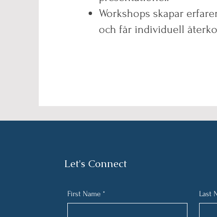
Workshops skapar erfarenh
och får individuell återk
Let's Connect
First Name
*
Last