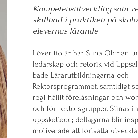
Kompetensutveckling som ve
skillnad i praktiken på skolo
elevernas lärande.
I över tio år har Stina Öhman un
ledarskap och retorik vid Uppsal
både Lärarutbildningarna och
Rektorsprogrammet, samtidigt so
regi hållit föreläsningar och wo
och för rektorsgrupper. Stinas i
uppskattade; deltagarna blir ins
motiverade att fortsätta utveckla