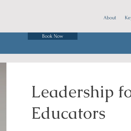
About
Ke
Book Now
Leadership f
Educators