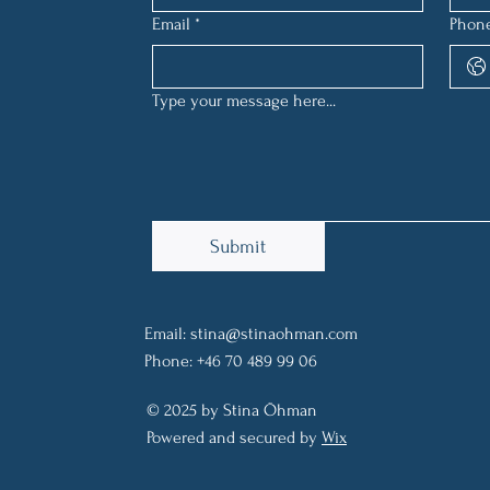
Email
*
Phon
Type your message here...
Submit
Email:
stina@stinaohman.com
Phone: +46 70 489 99 06
© 2025 by Stina Öhman
Powered and secured by
Wix