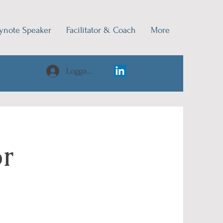
ynote Speaker
Facilitator & Coach
More
Logga in
or