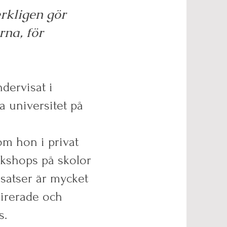
rkligen gör
rna, för
dervisat i
a universitet på
m hon i privat
rkshops på skolor
nsatser är mycket
pirerade och
s.