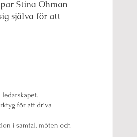
apar Stina Öhman
g själva för att
 ledarskapet.
ktyg för att driva
tion i samtal, möten och