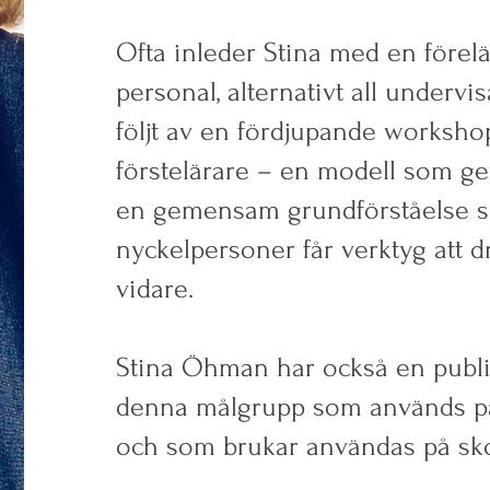
Ofta inleder Stina med en förelä
personal, alternativt all undervi
följt av en fördjupande worksho
förstelärare – en modell som ger
en gemensam grundförståelse s
nyckelpersoner får verktyg att d
vidare.
Stina Öhman har också en public
denna målgrupp som används på
och som brukar användas på sko