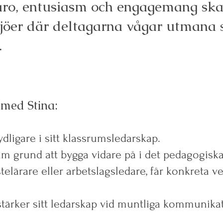
aro, entusiasm och engagemang sk
jöer där deltagarna vågar utmana si
.
 med Stina:
ydligare i sitt klassrumsledarskap.
m grund att bygga vidare på i det pedagogiska
elärare eller arbetslagsledare, får konkreta ver
stärker sitt ledarskap vid muntliga kommunika