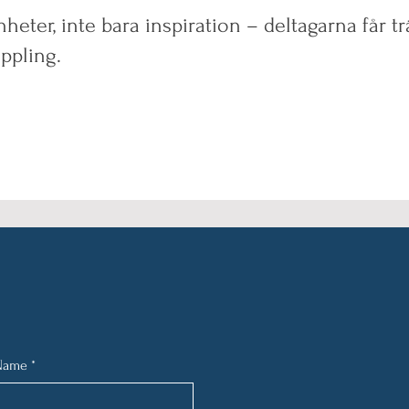
eter, inte bara inspiration – deltagarna får tr
oppling.
 Name
*